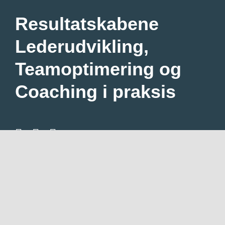
Om mig
Resultatskabene
Lederudvikling,
Ydelser
Teamoptimering og
Kontakt
Coaching i praksis
English
© Copyright Arenaplus 2026 –
Privatlivspolitik