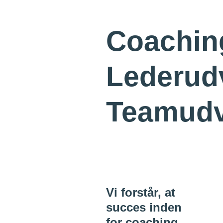
Coachin
Lederud
Teamudv
Vi forstår, at
succes inden
for coaching,